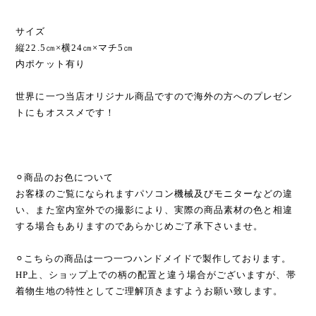
サイズ
縦22.5㎝×横24㎝×マチ5㎝
内ポケット有り
世界に一つ当店オリジナル商品ですので海外の方へのプレゼン
トにもオススメです！
⚪︎商品のお色について
お客様のご覧になられますパソコン機械及びモニターなどの違
い、また室内室外での撮影により、実際の商品素材の色と相違
する場合もありますのであらかじめご了承下さいませ。
⚪︎こちらの商品は一つ一つハンドメイドで製作しております。
HP上、ショップ上での柄の配置と違う場合がございますが、帯
着物生地の特性としてご理解頂きますようお願い致します。