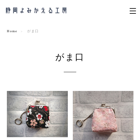
Home
がま口
がま口