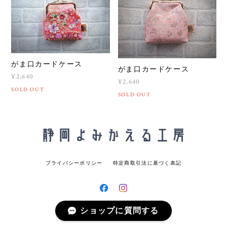
がま口カードケース
がま口カードケース
¥2,640
¥2,640
SOLD OUT
SOLD OUT
プライバシーポリシー
特定商取引法に基づく表記
ショップに質問する
© 静岡よみかえる工房 All rights reserved.