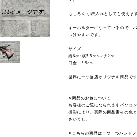
もちろん 小銭入れとしても使えま
キーホルダーになっているので、
つけやすいです。
サイズ
縦6㎝×横5.5㎝×マチ2㎝
口金 5.5cm
世界に一つ当店オリジナル商品で
⚪︎商品のお色について
お客様のご覧になられますパソコ
撮影により、実際の商品素材の色
さいませ。
⚪︎こちらの商品は一つ一つハンド