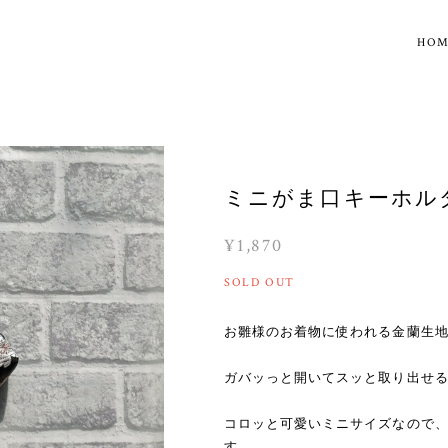
HO
ミニがま口キーホル
¥1,870
SOLD OUT
お雛様のお着物に使われる金蘭生地
ガバッっと開いてスッと取り出せ
コロッと可愛いミニサイズなので
す。